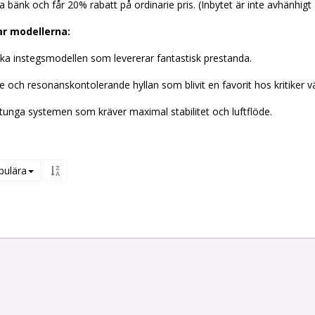
 bänk och får 20% rabatt på ordinarie pris. (Inbytet är inte avhänhig
r modellerna:
ka instegsmodellen som levererar fantastisk prestanda.
 och resonanskontolerande hyllan som blivit en favorit hos kritiker v
 tunga systemen som kräver maximal stabilitet och luftflöde.
pulära