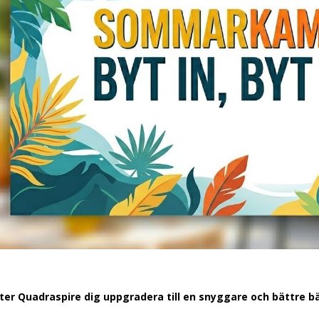
er Quadraspire dig uppgradera till en snyggare och bättre b