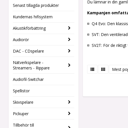
Du lämnar in din gamla
Senast tillagda produkter
Kampanjen omfatta
Kundernas hifisystem
¤ Q4 Evo: Den klassis
Akustikförbättring
¤ SVT: Den ventilerade
Audiorör
¤ SV2T: För de riktigt
DAC - CDspelare
Nätverkspelare -
Streamers - Rippare
Mest po
Audiofil-Switchar
Spellistor
Skivspelare
Pickuper
Tillbehör till