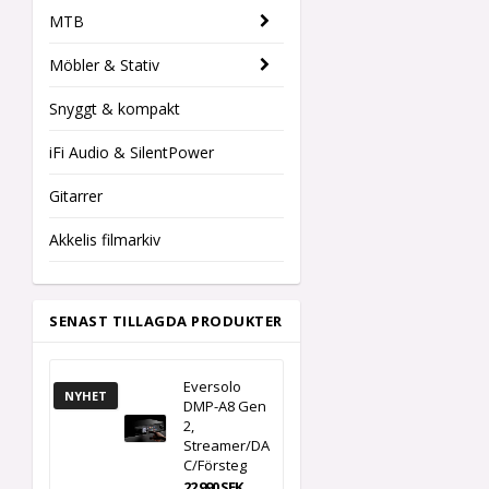
MTB
Möbler & Stativ
Snyggt & kompakt
iFi Audio & SilentPower
Gitarrer
Akkelis filmarkiv
SENAST TILLAGDA PRODUKTER
Eversolo
NYHET
DMP-A8 Gen
2,
Streamer/DA
C/Försteg
22 990 SEK