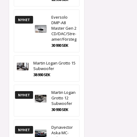
Eversolo
NYHET
DMP-A8
Master Gen 2
C­D­/­D­A­C­/­S­t­r­e­
a­m­e­r­/­F­ö­r­s­t­e­g
30 990 SEK
Martin Logan Grotto 15
Subwoofer
38 990 SEK
Martin Logan
NYHET
Grotto 12
Subwoofer
30 990 SEK
Dynavector
NYHET
Aska MC-