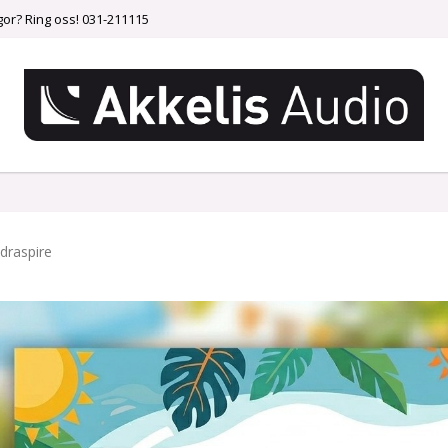
gor? Ring oss! 031-211115
draspire