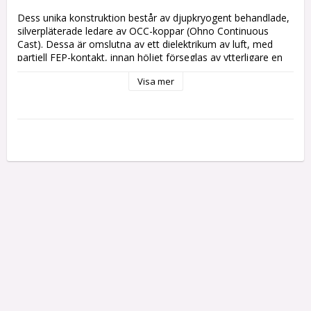
Dess unika konstruktion består av djupkryogent behandlade, 
silverpläterade ledare av OCC-koppar (Ohno Continuous 
Cast). Dessa är omslutna av ett dielektrikum av luft, med 
partiell FEP-kontakt, innan höljet förseglas av ytterligare en 
extruderad FEP-hylsa. Varje individuell ledarkonstruktion är 
Visa mer
lindad i Mylar med en extra OFC-skärm, för att sedan tvinnas 
lätt tillsammans med FEP-luftslangar. Ascension sänker 
brusgolvet till en bläcksvart nivå, öppnar upp ljudbilden med 
holografiska bilder, luft och rymd samt en oöverträffad 
mikrodynamik. 

Häpnadsväckande.Egenskaper
KONSTRUKTION:
 Ledarna har en parallell konfiguration med 
en lätt tvinning. Denna beprövade teknik är det primära 
försvaret mot RFI- och EMI-störningar.

LEDARE:
 4,0 mm² silverpläterade OCC-kopparledare (Ohno 
Continuous Cast) erbjuder en avsevärt mycket högre 
renhetsgrad jämfört med traditionell OFC-koppar. Varje 
ledare är djupkryogent behandlad ner till -196 °C. Geometrin 
och metallurgin som används i denna kabel ger enastående 
prestanda med en extremt imponerande elektrisk 